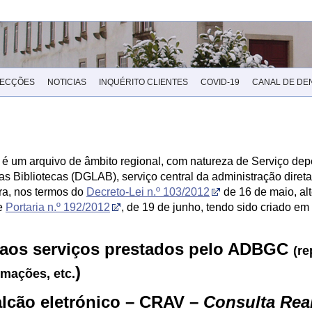
LECÇÕES
NOTICIAS
INQUÉRITO CLIENTES
COVID-19
CANAL DE DE
, é um arquivo de âmbito regional, com natureza de Serviço de
das Bibliotecas (DGLAB), serviço central da administração diret
ura, nos termos do
Decreto-Lei n.º 103/2012
de 16 de maio,
al
e
Portaria n.º 192/2012
, de 19 de junho, tendo sido criado e
 aos serviços prestados pelo ADBGC
(r
)
rmações, etc.
alcão eletrónico – CRAV –
Consulta Rea