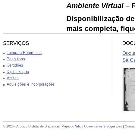
Ambiente Virtual –
Disponibilização d
mais
completa, fiqu
SERVIÇOS
DOC
Docum
Leitura e Referência
Pesquisas
Sá Ca
Certidões
Digitalização
Visitas
Aquisições e incorporações
© 2026 - Arquivo Distrital de Bragança |
Mapa do Sítio
|
Comentários e Sugestões
|
Contac