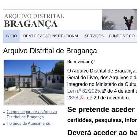
INÍCIO
IDENTIFICAÇÃO INSTITUCIONAL
SERVIÇOS
FUNDOS E CO
Arquivo Distrital de Bragança
Bem-vindo(a)!
O Arquivo Distrital de Bragança
Geral do Livro, dos Arquivos e 
integrado no Ministério da Cult
Lei n.º 62/2025,
de 4 de abril
2858
, de 29 de novembro.
Se pretende aceder
Como chegar até ao Arquivo
Distrital de Bragança
certidões, pesquisas, info
Horários de Atendimento
Deverá aceder ao b