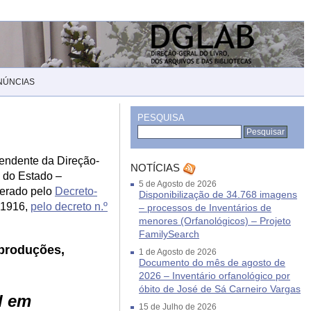
NÚNCIAS
PESQUISA
pendente da Direção-
NOTÍCIAS
a do Estado –
5 de Agosto de 2026
terado pelo
Decreto-
Disponibilização de 34.768 imagens
m 1916,
pelo decreto n.º
– processos de Inventários de
menores (Orfanológicos) – Projeto
FamilySearch
eproduções,
1 de Agosto de 2026
Documento do mês de agosto de
2026 – Inventário orfanológico por
óbito de José de Sá Carneiro Vargas
l em
15 de Julho de 2026