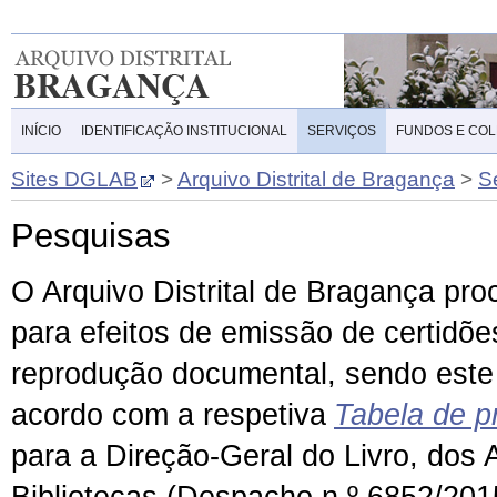
INÍCIO
IDENTIFICAÇÃO INSTITUCIONAL
SERVIÇOS
FUNDOS E CO
Sites DGLAB
>
Arquivo Distrital de Bragança
>
S
Pesquisas
O Arquivo Distrital de
Bragança
proc
para efeitos de emissão de certidõe
reprodução documental, sendo este
acordo com a respetiva
Tabela de p
para a Direção-Geral do Livro, dos 
Bibliotecas (Despacho n.º 6852/201