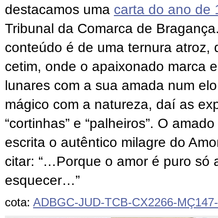
destacamos uma
carta do ano de
Tribunal da Comarca de Bragança.
conteúdo é de uma ternura atroz,
cetim, onde o apaixonado marca e
lunares com a sua amada num elo
mágico
com a natureza, daí as ex
“cortinhas” e “palheiros”. O amado
escrita o aut
ê
ntico milagre do Amo
citar: “…Porque o amor é puro só 
esquecer…”
cota:
ADBGC-JUD-TCB-CX2266-MÇ147-