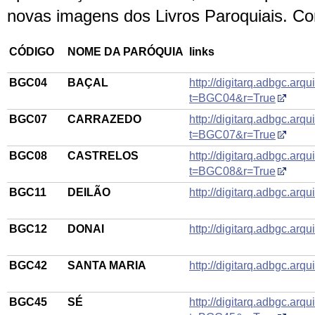
novas imagens dos Livros Paroquiais. Co
CÓDIGO
NOME DA PARÓQUIA
links
BGC04
BAÇAL
http://digitarq.adbgc.arqu
t=BGC04&r=True
BGC07
CARRAZEDO
http://digitarq.adbgc.arqu
t=BGC07&r=True
BGC08
CASTRELOS
http://digitarq.adbgc.arqu
t=BGC08&r=True
BGC11
DEILÃO
http://digitarq.adbgc.arq
BGC12
DONAI
http://digitarq.adbgc.arq
BGC42
SANTA MARIA
http://digitarq.adbgc.arq
BGC45
SÉ
http://digitarq.adbgc.arqu