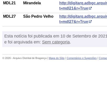
MDL21
Mirandela
http://digitarq.adbgc.arqui
t=mdl21&r=True
MDL27
São Pedro Velho
http://digitarq.adbgc.arqui
t=mdl27&r=True
Esta notícia foi publicada em 10 de Setembro de 202
e foi arquivada em:
Sem categoria
.
© 2026 - Arquivo Distrital de Bragança |
Mapa do Sítio
|
Comentários e Sugestões
|
Contac