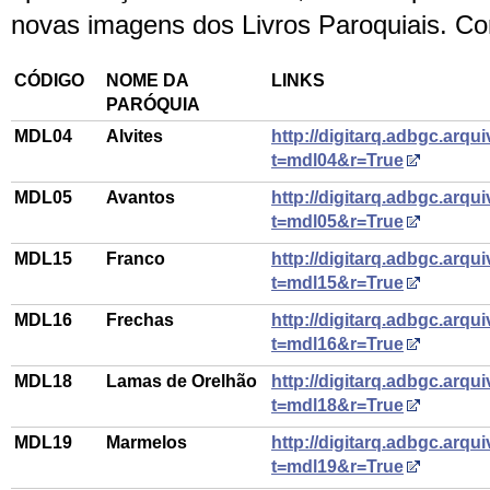
novas imagens dos Livros Paroquiais. Co
CÓDIGO
NOME DA
LINKS
PARÓQUIA
MDL04
Alvites
http://digitarq.adbgc.arqui
t=mdl04&r=True
MDL05
Avantos
http://digitarq.adbgc.arqui
t=mdl05&r=True
MDL15
Franco
http://digitarq.adbgc.arqui
t=mdl15&r=True
MDL16
Frechas
http://digitarq.adbgc.arqui
t=mdl16&r=True
MDL18
Lamas de Orelhão
http://digitarq.adbgc.arqui
t=mdl18&r=True
MDL19
Marmelos
http://digitarq.adbgc.arqui
t=mdl19&r=True