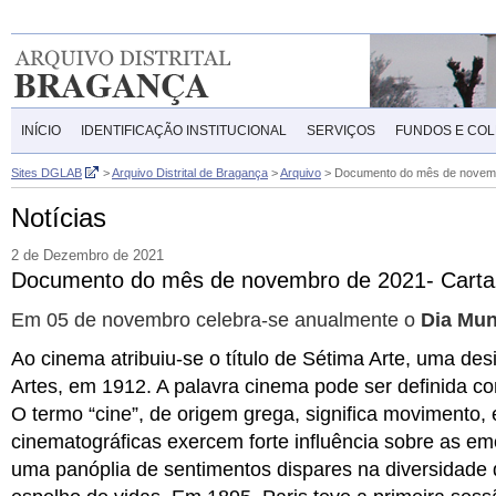
INÍCIO
IDENTIFICAÇÃO INSTITUCIONAL
SERVIÇOS
FUNDOS E CO
Sites DGLAB
>
Arquivo Distrital de Bragança
>
Arquivo
>
Documento do mês de novemb
Notícias
2 de Dezembro de 2021
Documento do mês de novembro de 2021- Carta
Em 05 de novembro celebra-se anualmente o
Dia Mun
Ao cinema atribuiu-se o título de Sétima Arte, uma de
Artes, em 1912. A palavra cinema pode ser definida c
O termo “cine”, de origem grega, significa movimento, 
cinematográficas exercem forte influência sobre as 
uma panóplia de sentimentos dispares na diversidade