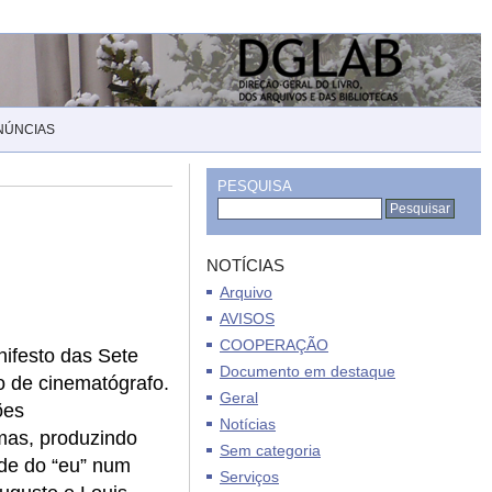
NÚNCIAS
PESQUISA
NOTÍCIAS
Arquivo
AVISOS
COOPERAÇÃO
nifesto das Sete
Documento em destaque
o de cinematógrafo.
Geral
ões
Notícias
mas, produzindo
Sem categoria
ade do “eu” num
Serviços