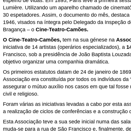
espelho de vidas. Em 1895, Paris teve a primeira sess
Lumière. Utilizando um aparelho chamado de cinemat
30 espetadores. Assim, o documento do mês, destaca c
1946, visados na íntegra pelo Delegado da Inspeção de
Bragança – o
Cine-Teatro-Camões.
O
Cine-Teatro-Camões,
tem
n
a sua génese
na
Assoc
iniciativa de 14 artistas (operários especializados), a
1
Francisco, sob a presidência de João Baptista Louzada
objetivo organizar uma companhia dramática.
Os primeiros estatutos datam de 24 de janeiro de 1869
Associação era constituída por todos os indivíduos da 
assegurar o mútuo auxílio nos casos em que tal foss
civil e religioso.
Foram várias as iniciativas levadas a cabo por esta ass
a realização de ciclos de conferências e a construção 
Esta Associação teve a sua sede inicial numa das sa
muda-se para a rua de São Francisco e, finalmente, de