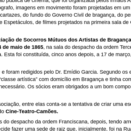
ão pública de cinema, que foi organizada pelos irmãos 
ógrafo, imagens em movimento foram projetadas em um 
artazes, do fundo do Governo Civil de bragança, do pe
 Espetáculos, de filmes projetados na primeira sala de
iação de Socorros Mútuos dos Artistas de Braganç
4 de
m
aio de 1865
, na sala do despacho da ordem Terc
. Esta foi constituída, cinco anos depois, a 17 de març
 e foram redigidos pelo Dr. Emídio Garcia. Segundo os e
“classe artística” com domicílio em Bragança e tinha com
e necessário. Os sócios eram obrigados a um bom compo
ociação, entre elas conta-se a tentativa de criar uma es
do
Cine-Teatro-Camões.
las do despacho da ordem Franciscana, depois, tendo a
cide fazer uma sede de raiz que, inicialmente, foi na R