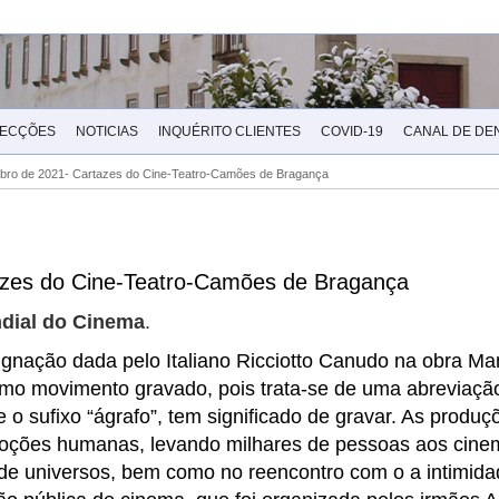
LECÇÕES
NOTICIAS
INQUÉRITO CLIENTES
COVID-19
CANAL DE DE
ro de 2021- Cartazes do Cine-Teatro-Camões de Bragança
zes do Cine-Teatro-Camões de Bragança
dial do Cinema
.
signação dada pelo Italiano Ricciotto Canudo na obra Ma
omo movimento gravado, pois trata-se de uma abreviaçã
e o sufixo “ágrafo”, tem significado de gravar. As produç
emoções humanas, levando milhares de pessoas aos cine
 de universos, bem como no reencontro com o a intimid