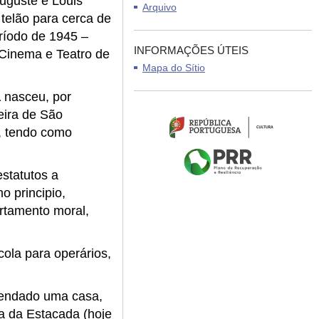
Auguste e Louis
Arquivo
telão para cerca de
ríodo de 1945 –
INFORMAÇÕES ÚTEIS
 Cinema e Teatro de
Mapa do Sítio
a
nasceu, por
eira de São
o, tendo como
statutos a
o principio,
rtamento moral,
cola para operários,
rrendado uma casa,
ua da Estacada (hoje