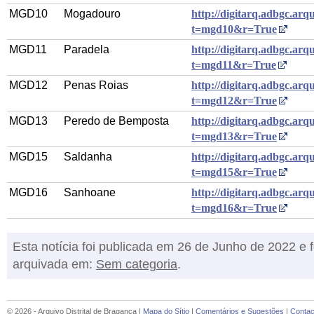
MGD10
Mogadouro
http://digitarq.adbgc.arqu
t=mgd10&r=True
MGD11
Paradela
http://digitarq.adbgc.arqu
t=mgd11&r=True
MGD12
Penas Roias
http://digitarq.adbgc.arqu
t=mgd12&r=True
MGD13
Peredo de Bemposta
http://digitarq.adbgc.arqu
t=mgd13&r=True
MGD15
Saldanha
http://digitarq.adbgc.arqu
t=mgd15&r=True
MGD16
Sanhoane
http://digitarq.adbgc.arqu
t=mgd16&r=True
Esta notícia foi publicada em 26 de Junho de 2022 e f
arquivada em:
Sem categoria
.
© 2026 - Arquivo Distrital de Bragança |
Mapa do Sítio
|
Comentários e Sugestões
|
Contac