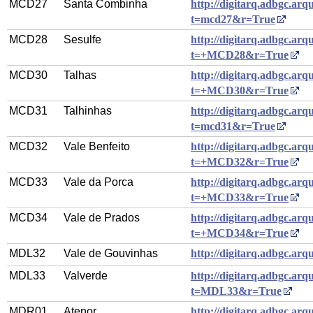
MCD27
Santa Combinha
http://digitarq.adbgc.arqu
t=mcd27&r=True
MCD28
Sesulfe
http://digitarq.adbgc.arqu
t=+MCD28&r=True
MCD30
Talhas
http://digitarq.adbgc.arqu
t=+MCD30&r=True
MCD31
Talhinhas
http://digitarq.adbgc.arqu
t=mcd31&r=True
MCD32
Vale Benfeito
http://digitarq.adbgc.arqu
t=+MCD32&r=True
MCD33
Vale da Porca
http://digitarq.adbgc.arqu
t=+MCD33&r=True
MCD34
Vale de Prados
http://digitarq.adbgc.arqu
t=+MCD34&r=True
MDL32
Vale de Gouvinhas
http://digitarq.adbgc.ar
MDL33
Valverde
http://digitarq.adbgc.arqu
t=MDL33&r=True
MDR01
Atenor
http://digitarq.adbgc.arqu