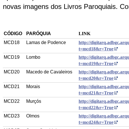
novas imagens dos Livros Paroquiais. Co
CÓDIGO
PARÓQUIA
LINK
MCD18
Lamas de Podence
http://digitarq.adbgc.arqu
t=mcd18&r=True
MCD19
Lombo
http://digitarq.adbgc.arqu
t=mcd19&r=True
MCD20
Macedo de Cavaleiros
http://digitarq.adbgc.arqu
t=mcd20&r=True
MCD21
Morais
http://digitarq.adbgc.arqu
t=mcd21&r=True
MCD22
Murçós
http://digitarq.adbgc.arqu
t=mcd22&r=True
MCD23
Olmos
http://digitarq.adbgc.arqu
t=mcd24&r=True