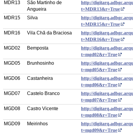
MDR13
São Martinho de
http://digitarq.adbgc.arqu
Angueira
t=MDR13&r=True
MDR15
Silva
http://digitarq.adbgc.arqu
t=MDR15&r=True
MDR16
Vila Chã da Braciosa
http://digitarq.adbgc.arqu
t=MDR16&r=True
MGD02
Bemposta
http://digitarq.adbgc.arqu
t=mgd02&r=True
MGD05
Brunhosinho
http://digitarq.adbgc.arqu
t=mgd05&r=True
MGD06
Castanheira
http://digitarq.adbgc.arqu
t=mgd06&r=True
MGD07
Castelo Branco
http://digitarq.adbgc.arqu
t=mgd07&r=True
MGD08
Castro Vicente
http://digitarq.adbgc.arqu
t=mgd08&r=True
MGD09
Meirinhos
http://digitarq.adbgc.arqu
t=mgd09&r=True