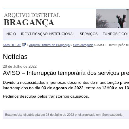
INÍCIO
IDENTIFICAÇÃO INSTITUCIONAL
SERVIÇOS
FUNDOS E CO
Sites DGLAB
>
Arquivo Distrital de Bragança
>
Sem categoria
>
AVISO – Interrupção te
Notícias
28 de Julho de 2022
AVISO – Interrupção temporária dos serviços pre
Devido a necessidades imperiosas decorrentes de manutenção preven
interrompidos no dia
03 de agosto de 2022
, entre as
12H00 e as 1
Pedimos desculpa pelos transtornos causados.
Esta notícia foi publicada em 28 de Julho de 2022 e foi arquivada em:
Sem categoria
.