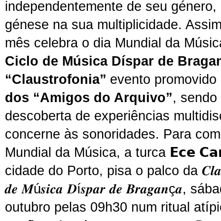
independentemente de seu género
génese na
sua
multiplicidade. Assi
mês celebra o dia Mundial da Músic
Ciclo de Música Díspar de Braga
“Claustrofonia”
evento
promovido
dos “Amigos do Arquivo”
, sendo
descoberta de experiências multidis
concerne às sonoridades. Para com
Mundial da Música, a turca
𝗘𝗰𝗲 𝗖𝗮𝗻
cidade do Porto, pisa o palco da 𝑪𝒍𝒂𝒖𝒔𝒕𝒓
𝒅𝒆 𝑴ú𝒔𝒊𝒄𝒂 𝑫í𝒔𝒑𝒂𝒓 𝒅𝒆 𝑩𝒓𝒂𝒈𝒂𝒏ç𝒂, 
outubro pelas
0
9h30 num ritual atípi