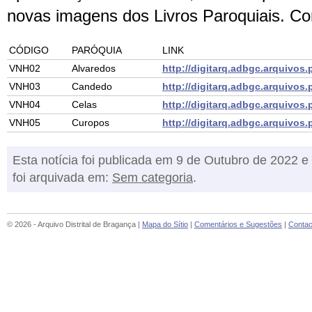
novas imagens dos Livros Paroquiais. Co
CÓDIGO
PARÓQUIA
LINK
VNH02
Alvaredos
http://digitarq.adbgc.arquivos
VNH03
Candedo
http://digitarq.adbgc.arquivos
VNH04
Celas
http://digitarq.adbgc.arquivos
VNH05
Curopos
http://digitarq.adbgc.arquivos
Esta notícia foi publicada em 9 de Outubro de 2022 e
foi arquivada em:
Sem categoria
.
© 2026 - Arquivo Distrital de Bragança |
Mapa do Sítio
|
Comentários e Sugestões
|
Contac