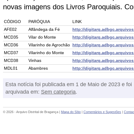
novas imagens dos Livros Paroquiais. Co
CÓDIGO
PARÓQUIA
LINK
AFE02
Alfândega da Fé
http://digitarq.adbgc.arquivo
MCD35
Vilar do Monte
http://digitarq.adbgc.arquivo
MCD36
Vilarinho de Agrochão
http://digitarq.adbgc.arquivo
MCD37
Vilarinho do Monte
http://digitarq.adbgc.arquivo
MCD38
Vinhas
http://digitarq.adbgc.arquivo
MDL01
Abambres
http://digitarq.adbgc.arquivo
Esta notícia foi publicada em 1 de Maio de 2023 e foi
arquivada em:
Sem categoria
.
© 2026 - Arquivo Distrital de Bragança |
Mapa do Sítio
|
Comentários e Sugestões
|
Contac