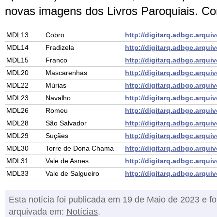
novas imagens dos Livros Paroquiais. Co
MDL13
Cobro
http://digitarq.adbgc.arqui
MDL14
Fradizela
http://digitarq.adbgc.arqui
MDL15
Franco
http://digitarq.adbgc.arqui
MDL20
Mascarenhas
http://digitarq.adbgc.arqui
MDL22
Múrias
http://digitarq.adbgc.arqui
MDL23
Navalho
http://digitarq.adbgc.arqui
MDL26
Romeu
http://digitarq.adbgc.arqui
MDL28
São Salvador
http://digitarq.adbgc.arqui
MDL29
Suçães
http://digitarq.adbgc.arqui
MDL30
Torre de Dona Chama
http://digitarq.adbgc.arqui
MDL31
Vale de Asnes
http://digitarq.adbgc.arqui
MDL33
Vale de Salgueiro
http://digitarq.adbgc.arqui
Esta notícia foi publicada em 19 de Maio de 2023 e fo
arquivada em:
Notícias
.