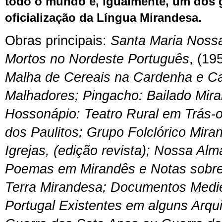
todo o mundo e, igualmente, um dos 
oficialização da Língua Mirandesa.
Obras principais:
Santa Maria Nossa
Mortos no Nordeste Português
, (19
Malha de Cereais na Cardenha e C
Malhadores; Pingacho: Bailado Mira
Hossonápio: Teatro Rural em Trás-
dos Paulitos; Grupo Folclórico Mir
Igrejas,
(
edição revista); Nossa Alma
Poemas em Mirandês e Notas sobre 
Terra Mirandesa; Documentos Medi
Portugal Existentes em alguns Arqu