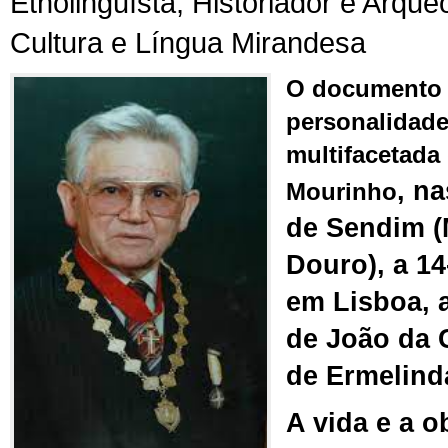
Etnolinguísta, Historiador e Arque
Cultura e Língua Mirandesa
O documento d
personalidade
multifacetada
, n
Mourinho
de Sendim (
Douro), a 14
em Lisboa, 
de João da 
de Ermelind
A vida e a o