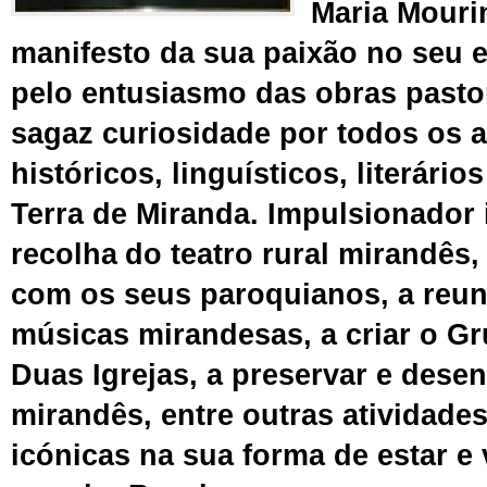
Maria Mour
manifesto da sua paixão no
seu
e
pelo
entusiasmo
das
obras pasto
sagaz
curiosidade por todos os 
históricos, linguísticos, literário
Terra de Miranda.
Impulsionador 
recolh
a
d
o teatro rural mirandês
com os seus paroquianos, a
reun
músicas mirandesas, a criar o Gr
Duas Igrejas, a preservar e
desen
mirandês, entre outras atividade
icónicas
n
a sua forma de estar e 