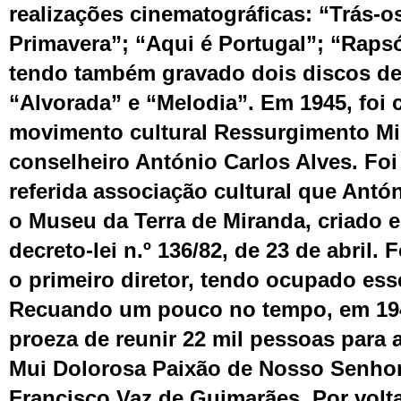
realizações cinematográficas: “Trás-o
Primavera”; “Aqui é Portugal”; “Raps
tendo também gravado dois discos de
“Alvorada” e “Melodia”. Em 1945, foi
movimento cultural Ressurgimento M
conselheiro António Carlos Alves. Fo
referida associação cultural que Ant
o Museu da Terra de Miranda, criado 
decreto-lei n.º 136/82, de 23 de
a
bril. 
o primeiro diretor, tendo ocupado ess
Recuando um pouco
no tempo
, em 1
proeza de reunir 22 mil pessoas para 
Mui Dolorosa Paixão de Nosso Senhor
Francisco Vaz de Guimarães. Por volt