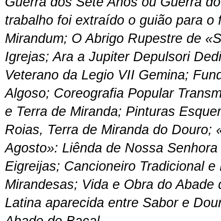
Guerra dos Sete Anos ou Guerra do
trabalho foi extraído o guião para o
Mirandum; O Abrigo Rupestre de «
Igrejas; Ara a Jupiter Depulsori De
Veterano da Legio VII Gemina; Fun
Algoso; Coreografia Popular Trans
e Terra de Miranda; Pinturas Esqu
Roias, Terra de Miranda do Douro; 
Agosto»: Liênda de Nossa Senhora
Eigreijas; Cancioneiro Tradicional 
Mirandesas; Vida e Obra do Abade d
Latina aparecida entre Sabor e Do
Abade de Baçal
.