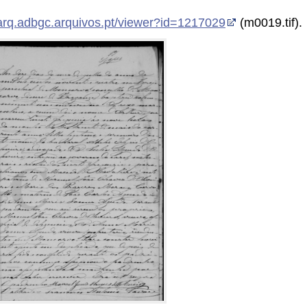
itarq.adbgc.arquivos.pt/viewer?id=1217029
(m0019.tif).