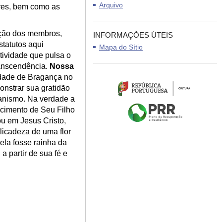
Arquivo
ores, bem como as
eição dos membros,
INFORMAÇÕES ÚTEIS
statutos aqui
Mapa do Sítio
tividade que pulsa o
anscendência.
Nossa
Cidade de Bragança
no
onstrar sua gratidão
anismo. Na verdade a
cimento de Seu Filho
u em Jesus Cristo,
licadeza de uma flor
e
la fosse rainha da
a partir de sua fé e