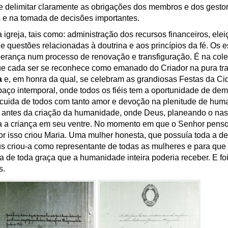
gue delimitar claramente as obrigações dos membros e dos gest
 e na tomada de decisões importantes.
 igreja, tais como: administração dos recursos financeiros, el
e questões relacionadas à doutrina e aos princípios da fé.
Os e
sperança num processo de renovação e transfiguração. É na cole
que cada ser se reconhece como
emanado
do
C
riador
n
a
pura
tr
a
e, em honra da qual, se celebram as grandiosas Festas da 
ço intemporal, onde todos os fiéis tem a oportunidade de dem
 cuida de todos com tanto amor e devoção na plenitude de hum
antes da criação da humanidade, onde Deus, planeando o nas
ia a criança em seu ventre. No momento em que o Senhor penso
 isso criou Maria. Uma mulher honesta, que possuía toda a de
s criou-
a
como
representante de todas as mulheres e para que
 de toda graça que a humanidade inteira poderia receber. E foi 
s.