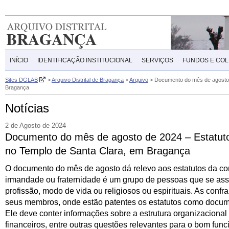
INÍCIO
IDENTIFICAÇÃO INSTITUCIONAL
SERVIÇOS
FUNDOS E CO
Sites DGLAB
>
Arquivo Distrital de Bragança
>
Arquivo
>
Documento do mês de agosto d
Bragança
Notícias
2 de Agosto de 2024
Documento do mês de agosto de 2024 – Estatuto
no Templo de Santa Clara, em Bragança
O documento do mês de agosto dá relevo aos estatutos da co
irmandade ou fraternidade é um grupo de pessoas que se ass
profissão, modo de vida ou religiosos ou espirituais. As confr
seus membros, onde estão patentes os estatutos como documen
Ele deve conter informações sobre a estrutura organizacional 
financeiros, entre outras questões relevantes para o bom func