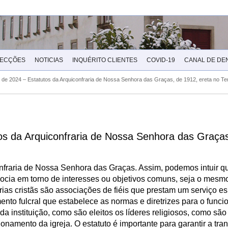
LECÇÕES
NOTICIAS
INQUÉRITO CLIENTES
COVID-19
CANAL DE DE
e 2024 – Estatutos da Arquiconfraria de Nossa Senhora das Graças, de 1912, ereta no Te
s da Arquiconfraria de Nossa Senhora das Graças
nfraria de Nossa Senhora das Graças. Assim, podemos intuir qu
ocia em torno de interesses ou objetivos comuns, seja o mesmo
arias cristãs são associações de fiéis que prestam um serviço es
to fulcral que estabelece as normas e diretrizes para o funci
da instituição, como são eleitos os líderes religiosos, como são
ionamento da igreja. O estatuto é importante para garantir a tra