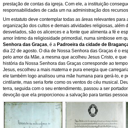
prestação de contas da igreja. Com ele, a instituição conse
responsabilidades de cada um na administração dos recursos
Um estatuto deve contemplar todas as áreas relevantes para a
organização dos cultos e demais atividades religiosas, além d
desvelados, são os alicerces e a fonte que alimenta a fé e e
amor íntimo da religiosidade primordial, numa simbiose em 
Senhora das Graças
, é a
Padroeira da cidade de Braganç
dia 22 de agosto
.
O dia de Nossa Senhora das Graças é o espa
pelo amor da Mãe, a mesma que acolheu Jesus Cristo, e que
história da Nossa Senhora das Graças corresponde a
o
tempo 
Jesus, escolheu a mais materna e pura energia que carregar
ele também logo analisou uma mãe humana para gerá-lo, e por
cintilante, mas seria forte como os ventos do céu musical. Deu
terra, seguida com o seu entendimento, passou a ser portadora
devoção que ela proporcionou a salvação para tantas pessoa