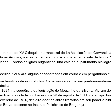
estrantes do XV Coloquio Internacional de La Asociación de Cervantistas
ita ao Arquivo, nomeadamente à Exposição patente na sala de leitura 
idade/ Fondos antiguos brigantinos: una cala en el património bibliográf
os séculos XVI a XIX, alguns encadernados em couro e em pergaminho e
aracterísticas de incunábulos. Os temas versados são predominantemen
ástica.
 em 1834, na sequência da legislação de Mouzinho da Silveira. Vieram d
 ao liceu da cidade por Decreto de 20 de agosto de 1911, da antiga Junt
ereiro de 1916, decidira doar as obras literárias em seu poder à bibl
s Bravo, docente no Instituto Politécnico de Bragança.