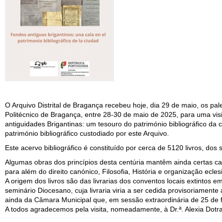
O Arquivo Distrital de Bragança recebeu hoje, dia 29 de maio, os pal
Politécnico de Bragança, entre 28-30 de maio de 2025, para uma vis
antiguidades Brigantinas: um tesouro do património bibliográfico da c
património bibliográfico custodiado por este Arquivo.
Este acervo bibliográfico é constituído por cerca de 5120 livros, d
Algumas obras dos princípios desta centúria mantêm ainda certas c
para além do direito canónico, Filosofia, História e organização eclesi
A origem dos livros são das livrarias dos conventos locais extintos
seminário Diocesano, cuja livraria viria a ser cedida provisoriamente
ainda da Câmara Municipal que, em sessão extraordinária de 25 de fev
A todos agradecemos pela visita, nomeadamente, à Dr.ª. Alexia Dotra