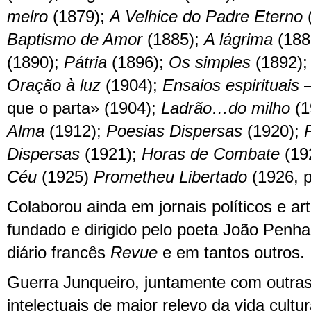
melro
(1879);
A Velhice do Padre Eterno
Baptismo de Amor
(1885);
A lágrima
(188
(1890);
Pátria
(1896);
Os simples
(1892)
Oração à luz
(1904);
Ensaios espirituais
que o parta» (1904);
Ladrão…do milho
(1
Alma
(1912);
Poesias Dispersas
(1920);
Dispersas
(1921);
Horas de Combate
(19
Céu
(1925)
Prometheu Libertado
(1926, 
Colaborou ainda em jornais políticos e ar
fundado e dirigido pelo poeta João Penh
diário francês
Revue
e em tantos outros.
Guerra Junqueiro, juntamente com outras
intelectuais de maior relevo da vida cultu