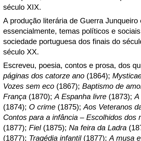
século XIX.
A produção literária de Guerra Junqueiro 
essencialmente, temas políticos e sociais
sociedade portuguesa dos finais do sécul
século XX.
Escreveu, poesia, contos e prosa, dos q
páginas dos catorze ano
(1864);
Mysticae
Vozes sem eco
(1867);
Baptismo de amo
França
(1870);
A Espanha livre
(1873);
A
(1874);
O crime
(1875);
Aos Veteranos d
Contos para a infância – Escolhidos dos 
(1877);
Fiel
(1875);
Na feira da Ladra
(18
(1877);
Tragédia infantil
(1877);
A musa e