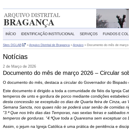
INÍCIO
IDENTIFICAÇÃO INSTITUCIONAL
SERVIÇOS
FUNDOS E CO
Sites DGLAB
>
Arquivo Distrital de Bragança
>
Arquivo
>
Documento do mês de março 2
Notícias
2 de Março de 2026
Documento do mês de março 2026 – Circular sob
O documento do mês, destaca a circular do Governador do Bispado 
Este documento é dirigido a toda a comunidade de fiéis da Igreja Ca
temperos de unto e gordura de porco mediante condições estabeleci
desta concessão se exceptuão os dias de Quarta feira de Cinza,-as V
Semana Sancta, nos quaes não se poderá usar senão de comidas ri
“3.ª Que nos três dias das Temporas, nas sextas feiras e sabbados
temperos de gorduras. “4.ªQue toda a Quaresma sem exceptuar os
Assim, o jejum na Igreja Católica é uma prática de penitência e disci