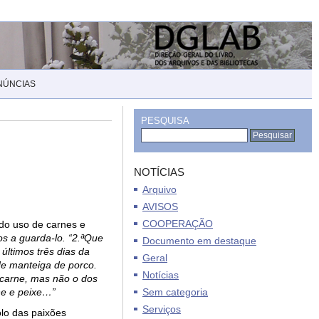
NÚNCIAS
PESQUISA
NOTÍCIAS
Arquivo
AVISOS
COOPERAÇÃO
 do uso de carnes e
os a guarda-lo. “2.ªQue
Documento em destaque
últimos três dias da
Geral
e manteiga de porco.
Notícias
 carne, mas não o dos
ne e peixe…”
Sem categoria
Serviços
olo das paixões