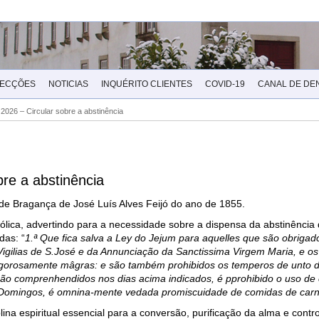
LECÇÕES
NOTICIAS
INQUÉRITO CLIENTES
COVID-19
CANAL DE DE
026 – Circular sobre a abstinência
re a abstinência
de Bragança de José Luís Alves Feijó do ano de 1855.
tólica, advertindo para a necessidade sobre a dispensa da abstinência
das: “
1.ª Que fica salva a Ley do Jejum para aquelles que são obrigad
igilias de S.José e da Annunciação da Sanctissima Virgem Maria, e os 
gorosamente mâgras: e são também prohibidos os temperos de unto d
 não comprenhendidos nos dias acima indicados, é pprohibido o uso de
 Domingos, é omnina-mente vedada promiscuidade de comidas de car
plina espiritual essencial para a conversão, purificação da alma e contr