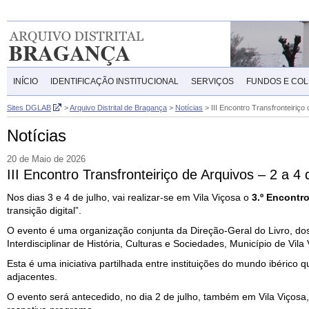
INÍCIO
IDENTIFICAÇÃO INSTITUCIONAL
SERVIÇOS
FUNDOS E CO
Sites DGLAB
>
Arquivo Distrital de Bragança
>
Notícias
>
III Encontro Transfronteiriço
Notícias
20 de Maio de 2026
III Encontro Transfronteiriço de Arquivos – 2 a 4 
Nos dias 3 e 4 de julho, vai realizar-se em Vila Viçosa o
3.º Encontro
transição digital”.
O evento é uma organização conjunta da Direção-Geral do Livro, do
Interdisciplinar de História, Culturas e Sociedades, Município de Vil
Esta é uma iniciativa partilhada entre instituições do mundo ibérico 
adjacentes.
O evento será antecedido, no dia 2 de julho, também em Vila Viçosa