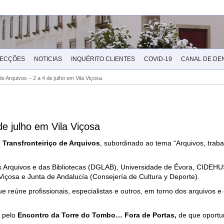
LECÇÕES
NOTICIAS
INQUÉRITO CLIENTES
COVID-19
CANAL DE DE
 de Arquivos – 2 a 4 de julho em Vila Viçosa
de julho em Vila Viçosa
 Transfronteiriço de Arquivos
, subordinado ao tema “Arquivos, traba
s Arquivos e das Bibliotecas (DGLAB), Universidade de Évora, CIDEHU
a Viçosa e Junta de Andalucía (Consejería de Cultura y Deporte).
que reúne profissionais, especialistas e outros, em torno dos arquivos
, pelo
Encontro da Torre do Tombo… Fora de Portas,
de que oportu