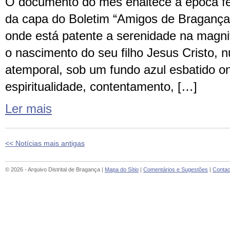
O documento do mês enaltece a época fest
da capa do Boletim “Amigos de Bragança
onde está patente a serenidade na magni
o nascimento do seu filho Jesus Cristo, 
atemporal, sob um fundo azul esbatido on
espiritualidade, contentamento, […]
Ler mais
<< Notícias mais antigas
© 2026 - Arquivo Distrital de Bragança |
Mapa do Sítio
|
Comentários e Sugestões
|
Contac